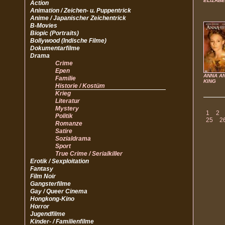
ELIZABE
Action
Animation / Zeichen- u. Puppentrick
Anime / Japanischer Zeichentrick
B-Movies
Biopic (Portraits)
Bollywood (Indische Filme)
Dokumentarfilme
Drama
Crime
Epen
ANNA A
Familie
KING
Historie / Kostüm
Krieg
Literatur
Mystery
1
2
Politik
25
2
Romanze
Satire
Sozialdrama
Sport
True Crime / Serialkiller
Erotik / Sexploitation
Fantasy
Film Noir
Gangsterfilme
Gay / Queer Cinema
Hongkong-Kino
Horror
Jugendfilme
Kinder- / Familienfilme