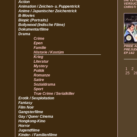
DIE LET
Action
VERSUC
Animation / Zeichen- u. Puppentrick
CHRISTI
Anime / Japanischer Zeichentrick
B-Movies
Biopic (Portraits)
Bollywood (Indische Filme)
Dokumentarfilme
Drama
Crime
Epen
PRIDE A
Familie
PREJUDI
Historie / Kostüm
EP.1&2
Krieg
Literatur
Mystery
1
2
Politik
25
2
Romanze
Satire
Sozialdrama
Sport
True Crime / Serialkiller
Erotik / Sexploitation
Fantasy
Film Noir
Gangsterfilme
Gay / Queer Cinema
Hongkong-Kino
Horror
Jugendfilme
Kinder- / Familienfilme