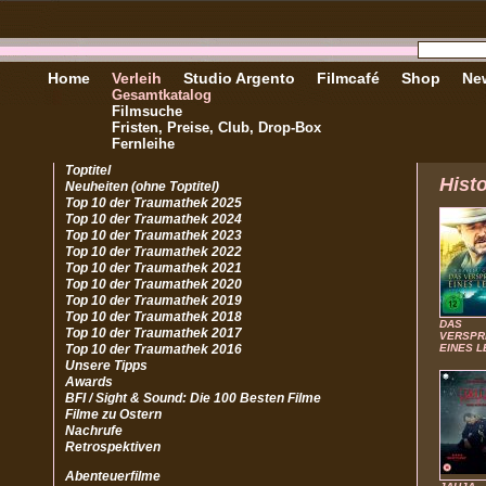
Home
Verleih
Studio Argento
Filmcafé
Shop
New
Gesamtkatalog
Filmsuche
Fristen, Preise, Club, Drop-Box
Fernleihe
Toptitel
Hist
Neuheiten (ohne Toptitel)
Top 10 der Traumathek 2025
Top 10 der Traumathek 2024
Top 10 der Traumathek 2023
Top 10 der Traumathek 2022
Top 10 der Traumathek 2021
Top 10 der Traumathek 2020
Top 10 der Traumathek 2019
Top 10 der Traumathek 2018
DAS
Top 10 der Traumathek 2017
VERSPR
Top 10 der Traumathek 2016
EINES 
Unsere Tipps
Awards
BFI / Sight & Sound: Die 100 Besten Filme
Filme zu Ostern
Nachrufe
Retrospektiven
Abenteuerfilme