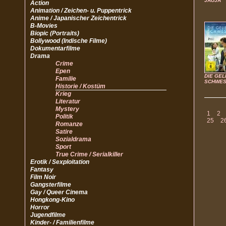
JAUJA
Action
Animation / Zeichen- u. Puppentrick
Anime / Japanischer Zeichentrick
B-Movies
Biopic (Portraits)
Bollywood (Indische Filme)
Dokumentarfilme
Drama
Crime
Epen
DIE GEL
Familie
SCHWES
Historie / Kostüm
Krieg
Literatur
Mystery
1
2
Politik
25
2
Romanze
Satire
Sozialdrama
Sport
True Crime / Serialkiller
Erotik / Sexploitation
Fantasy
Film Noir
Gangsterfilme
Gay / Queer Cinema
Hongkong-Kino
Horror
Jugendfilme
Kinder- / Familienfilme