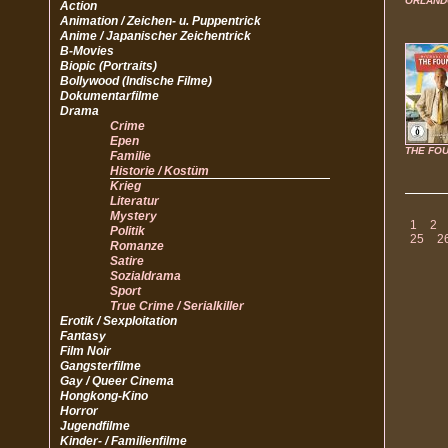
ORLAND
Action
Animation / Zeichen- u. Puppentrick
Anime / Japanischer Zeichentrick
B-Movies
Biopic (Portraits)
Bollywood (Indische Filme)
Dokumentarfilme
Drama
Crime
Epen
THE FO
Familie
Historie / Kostüm
Krieg
Literatur
Mystery
1
2
Politik
25
2
Romanze
Satire
Sozialdrama
Sport
True Crime / Serialkiller
Erotik / Sexploitation
Fantasy
Film Noir
Gangsterfilme
Gay / Queer Cinema
Hongkong-Kino
Horror
Jugendfilme
Kinder- / Familienfilme