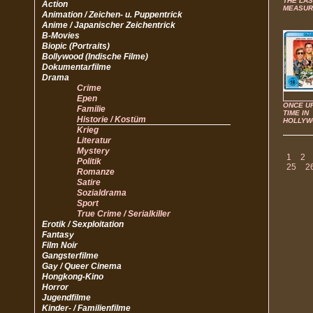
THE LAS
Action
MEASUR
Animation / Zeichen- u. Puppentrick
Anime / Japanischer Zeichentrick
B-Movies
Biopic (Portraits)
Bollywood (Indische Filme)
Dokumentarfilme
Drama
Crime
Epen
ONCE U
Familie
TIME IN
Historie / Kostüm
HOLLY
Krieg
Literatur
Mystery
1
2
Politik
25
2
Romanze
Satire
Sozialdrama
Sport
True Crime / Serialkiller
Erotik / Sexploitation
Fantasy
Film Noir
Gangsterfilme
Gay / Queer Cinema
Hongkong-Kino
Horror
Jugendfilme
Kinder- / Familienfilme