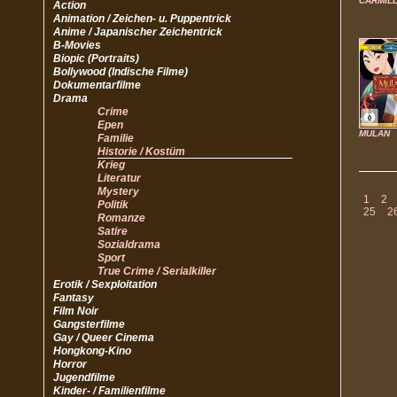
CARMIL
Action
Animation / Zeichen- u. Puppentrick
Anime / Japanischer Zeichentrick
B-Movies
Biopic (Portraits)
Bollywood (Indische Filme)
Dokumentarfilme
Drama
Crime
Epen
MULAN
Familie
Historie / Kostüm
Krieg
Literatur
Mystery
1
2
Politik
25
2
Romanze
Satire
Sozialdrama
Sport
True Crime / Serialkiller
Erotik / Sexploitation
Fantasy
Film Noir
Gangsterfilme
Gay / Queer Cinema
Hongkong-Kino
Horror
Jugendfilme
Kinder- / Familienfilme