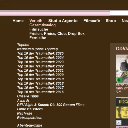
Home
Verleih
Studio Argento
Filmcafé
Shop
New
Gesamtkatalog
Filmsuche
Fristen, Preise, Club, Drop-Box
Fernleihe
Toptitel
Doku
Neuheiten (ohne Toptitel)
Top 10 der Traumathek 2025
Top 10 der Traumathek 2024
Top 10 der Traumathek 2023
Top 10 der Traumathek 2022
Top 10 der Traumathek 2021
Top 10 der Traumathek 2020
Top 10 der Traumathek 2019
Top 10 der Traumathek 2018
FRITZ L
Top 10 der Traumathek 2017
MEIN VA
Top 10 der Traumathek 2016
ICH
Unsere Tipps
Awards
BFI / Sight & Sound: Die 100 Besten Filme
Filme zu Ostern
Nachrufe
Retrospektiven
Abenteuerfilme