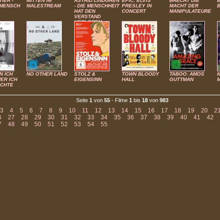
IER -
MITTEN IM
ASTRID LINDGREN
EPIC: ELVIS
BRECHT DIE
MENSCH
MALESTREAM
- DIE MENSCHHEIT
PRESLEY IN
MACHT DER
HAT DEN
CONCERT
MANIPULATEURE
VERSTAND
VERLOREN
N ICH
NO OTHER LAND
STOLZ &
TOWN BLOODY
TABOO: AMOS
K
WER ICH
EIGENSINN
HALL
GUTTMAN
ÖCHTE
Seite
1
von
55
- Filme
1
bis
18
von
983
3
4
5
6
7
8
9
10
11
12
13
14
15
16
17
18
19
20
2
6
27
28
29
30
31
32
33
34
35
36
37
38
39
40
41
42
7
48
49
50
51
52
53
54
55