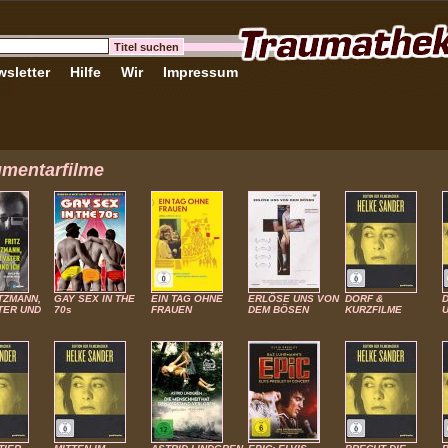
sletter
Hilfe
Wir
Impressum
mentarfilme
ITZMANN,
GAY SEX IN THE
EIN TAG OHNE
ERLÖSE UNS VON
DORF &
TER UND
70s
FRAUEN
DEM BÖSEN
KURZFILME