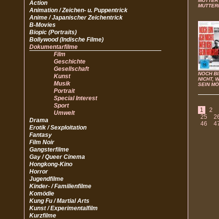
MUTTERT
Action
MUTTER
Animation / Zeichen- u. Puppentrick
Anime / Japanischer Zeichentrick
B-Movies
Biopic (Portraits)
Bollywood (Indische Filme)
Dokumentarfilme
Film
Geschichte
Gesellschaft
NOCH BI
Kunst
NICHT, 
Musik
SEIN M
Portrait
Special Interest
Sport
1
2
Umwelt
25
2
Drama
46
4
Erotik / Sexploitation
Fantasy
Film Noir
Gangsterfilme
Gay / Queer Cinema
Hongkong-Kino
Horror
Jugendfilme
Kinder- / Familienfilme
Komödie
Kung Fu / Martial Arts
Kunst / Experimentalfilm
Kurzfilme