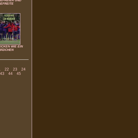
BEFREIER UND
BEFREITE
ICKEN WIE EIN
MÄDCHEN
1
22
23
24
43
44
45