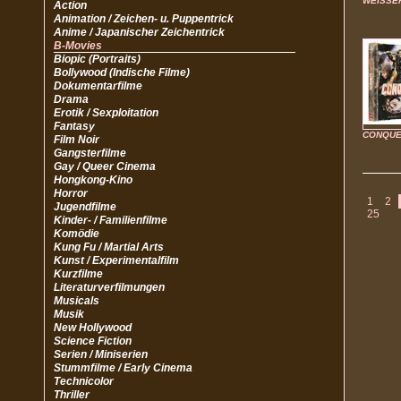
WEISSE
Action
Animation / Zeichen- u. Puppentrick
Anime / Japanischer Zeichentrick
B-Movies
Biopic (Portraits)
Bollywood (Indische Filme)
Dokumentarfilme
Drama
Erotik / Sexploitation
Fantasy
CONQUE
Film Noir
Gangsterfilme
Gay / Queer Cinema
Hongkong-Kino
Horror
1
2
Jugendfilme
25
Kinder- / Familienfilme
Komödie
Kung Fu / Martial Arts
Kunst / Experimentalfilm
Kurzfilme
Literaturverfilmungen
Musicals
Musik
New Hollywood
Science Fiction
Serien / Miniserien
Stummfilme / Early Cinema
Technicolor
Thriller