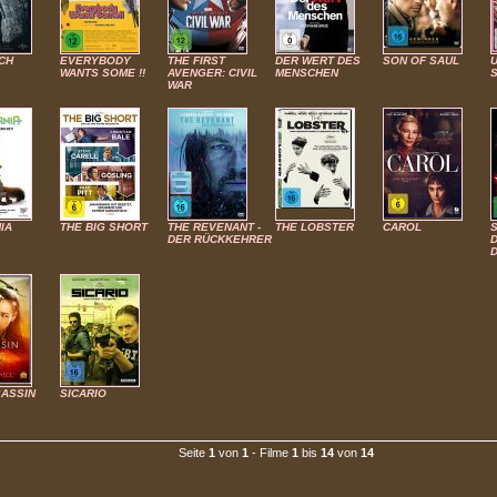
CH
EVERYBODY
THE FIRST
DER WERT DES
SON OF SAUL
WANTS SOME !!
AVENGER: CIVIL
MENSCHEN
WAR
IA
THE BIG SHORT
THE REVENANT -
THE LOBSTER
CAROL
S
DER RÜCKKEHRER
SASSIN
SICARIO
Seite
1
von
1
- Filme
1
bis
14
von
14