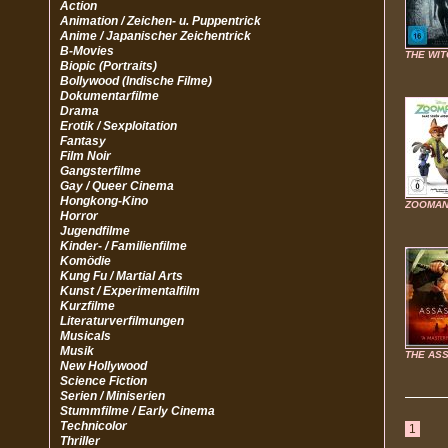
Action
Animation / Zeichen- u. Puppentrick
Anime / Japanischer Zeichentrick
B-Movies
THE WIT
Biopic (Portraits)
Bollywood (Indische Filme)
Dokumentarfilme
Drama
Erotik / Sexploitation
Fantasy
Film Noir
Gangsterfilme
Gay / Queer Cinema
Hongkong-Kino
ZOOMAN
Horror
Jugendfilme
Kinder- / Familienfilme
Komödie
Kung Fu / Martial Arts
Kunst / Experimentalfilm
Kurzfilme
Literaturverfilmungen
Musicals
Musik
THE AS
New Hollywood
Science Fiction
Serien / Miniserien
Stummfilme / Early Cinema
Technicolor
1
Thriller