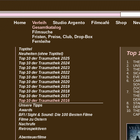
Home
Verleih
Studio Argento
Filmcafé
Shop
New
Gesamtkatalog
Filmsuche
Fristen, Preise, Club, Drop-Box
Fernleihe
Toptitel
Top 
Neuheiten (ohne Toptitel)
Top 10 der Traumathek 2025
1. THE
Top 10 der Traumathek 2024
2. UNS
Top 10 der Traumathek 2023
3. THE
Top 10 der Traumathek 2022
4. SIC
Top 10 der Traumathek 2021
5. EVE
6. CA
Top 10 der Traumathek 2020
SON 
Top 10 der Traumathek 2019
ZOOM
Top 10 der Traumathek 2018
7. THE
Top 10 der Traumathek 2017
THE 
DER W
Top 10 der Traumathek 2016
8. STA
Unsere Tipps
9. DER
Awards
10. TH
BFI / Sight & Sound: Die 100 Besten Filme
CAPTAI
Filme zu Ostern
Nachrufe
Retrospektiven
Abenteuerfilme