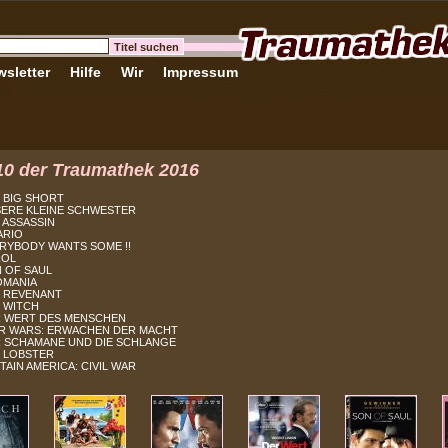
sletter
Hilfe
Wir
Impressum
10 der Traumathek 2016
 BIG SHORT
ERE KLEINE SCHWESTER
 ASSASSIN
ARIO
RYBODY WANTS SOME !!
ROL
OF SAUL
ANIA
 REVENANT
WITCH
ERT DES MENSCHEN
R WARS: ERWACHEN DER MACHT
 SCHAMANE UND DIE SCHLANGE
E LOBSTER
N AMERICA: CIVIL WAR