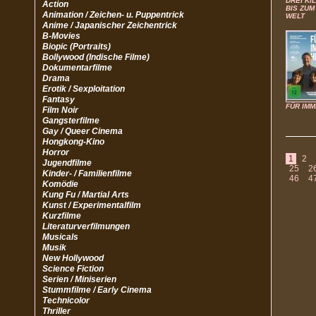
DREI KI
Action
BIS ZUM
Animation / Zeichen- u. Puppentrick
WELT
Anime / Japanischer Zeichentrick
B-Movies
Biopic (Portraits)
Bollywood (Indische Filme)
Dokumentarfilme
Drama
Erotik / Sexploitation
Fantasy
FÜR IMM
Film Noir
Gangsterfilme
Gay / Queer Cinema
Hongkong-Kino
Horror
1
2
Jugendfilme
25
2
Kinder- / Familienfilme
46
4
Komödie
Kung Fu / Martial Arts
Kunst / Experimentalfilm
Kurzfilme
Literaturverfilmungen
Musicals
Musik
New Hollywood
Science Fiction
Serien / Miniserien
Stummfilme / Early Cinema
Technicolor
Thriller