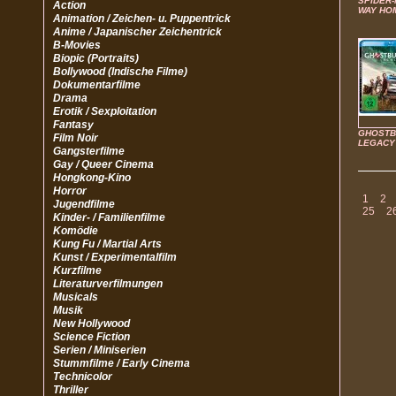
SPIDER-
Action
WAY HO
Animation / Zeichen- u. Puppentrick
Anime / Japanischer Zeichentrick
B-Movies
Biopic (Portraits)
Bollywood (Indische Filme)
Dokumentarfilme
Drama
Erotik / Sexploitation
Fantasy
GHOSTB
Film Noir
LEGACY
Gangsterfilme
Gay / Queer Cinema
Hongkong-Kino
Horror
1
2
Jugendfilme
25
2
Kinder- / Familienfilme
Komödie
Kung Fu / Martial Arts
Kunst / Experimentalfilm
Kurzfilme
Literaturverfilmungen
Musicals
Musik
New Hollywood
Science Fiction
Serien / Miniserien
Stummfilme / Early Cinema
Technicolor
Thriller