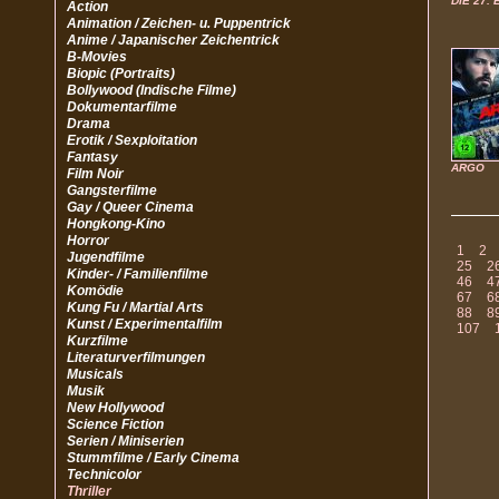
DIE 27.
Action
Animation / Zeichen- u. Puppentrick
Anime / Japanischer Zeichentrick
B-Movies
Biopic (Portraits)
Bollywood (Indische Filme)
Dokumentarfilme
Drama
Erotik / Sexploitation
Fantasy
ARGO
Film Noir
Gangsterfilme
Gay / Queer Cinema
Hongkong-Kino
Horror
1
2
Jugendfilme
25
2
Kinder- / Familienfilme
46
4
Komödie
67
6
Kung Fu / Martial Arts
88
8
Kunst / Experimentalfilm
107
Kurzfilme
Literaturverfilmungen
Musicals
Musik
New Hollywood
Science Fiction
Serien / Miniserien
Stummfilme / Early Cinema
Technicolor
Thriller