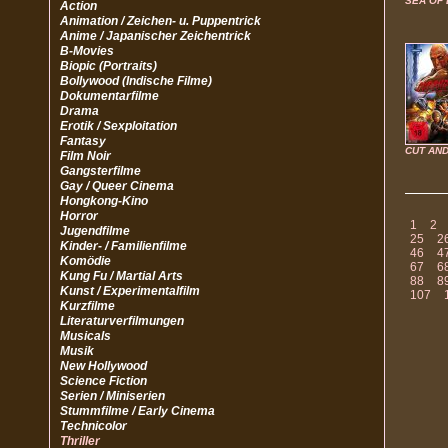
SEA OF
Action
Animation / Zeichen- u. Puppentrick
Anime / Japanischer Zeichentrick
B-Movies
Biopic (Portraits)
Bollywood (Indische Filme)
Dokumentarfilme
Drama
Erotik / Sexploitation
Fantasy
CUT AN
Film Noir
Gangsterfilme
Gay / Queer Cinema
Hongkong-Kino
Horror
1
2
Jugendfilme
25
2
Kinder- / Familienfilme
46
4
Komödie
67
6
Kung Fu / Martial Arts
88
8
Kunst / Experimentalfilm
107
Kurzfilme
Literaturverfilmungen
Musicals
Musik
New Hollywood
Science Fiction
Serien / Miniserien
Stummfilme / Early Cinema
Technicolor
Thriller