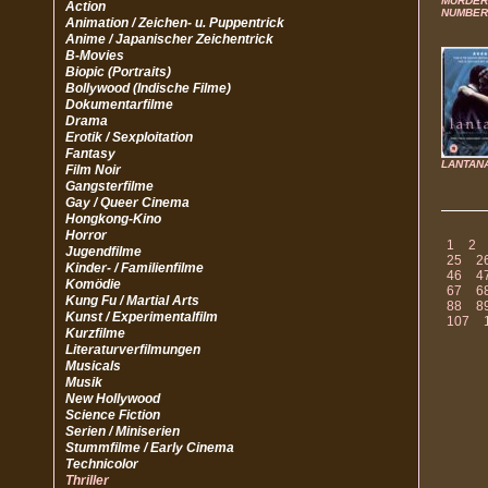
MURDER
Action
NUMBER
Animation / Zeichen- u. Puppentrick
Anime / Japanischer Zeichentrick
B-Movies
Biopic (Portraits)
Bollywood (Indische Filme)
Dokumentarfilme
Drama
Erotik / Sexploitation
Fantasy
LANTAN
Film Noir
Gangsterfilme
Gay / Queer Cinema
Hongkong-Kino
Horror
1
2
Jugendfilme
25
2
Kinder- / Familienfilme
46
4
Komödie
67
6
Kung Fu / Martial Arts
88
8
Kunst / Experimentalfilm
107
Kurzfilme
Literaturverfilmungen
Musicals
Musik
New Hollywood
Science Fiction
Serien / Miniserien
Stummfilme / Early Cinema
Technicolor
Thriller