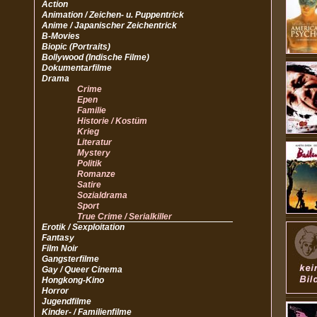
Action
Animation / Zeichen- u. Puppentrick
Anime / Japanischer Zeichentrick
B-Movies
Biopic (Portraits)
Bollywood (Indische Filme)
Dokumentarfilme
Drama
Crime
Epen
Familie
Historie / Kostüm
Krieg
Literatur
Mystery
Politik
Romanze
Satire
Sozialdrama
Sport
True Crime / Serialkiller
Erotik / Sexploitation
Fantasy
Film Noir
Gangsterfilme
Gay / Queer Cinema
Hongkong-Kino
Horror
Jugendfilme
Kinder- / Familienfilme