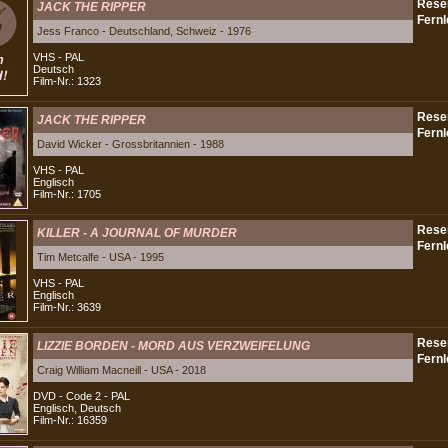
JACK THE RIPPER
Jess Franco - Deutschland, Schweiz - 1976
VHS - PAL
Deutsch
Film-Nr.: 1323
JACK THE RIPPER
David Wicker - Grossbritannien - 1988
VHS - PAL
Englisch
Film-Nr.: 1705
KILLER - A JOURNAL OF MURDER
Tim Metcalfe - USA - 1995
VHS - PAL
Englisch
Film-Nr.: 3639
LIZZIE BORDEN - MORD AUS VERZWEIFELUNG
Craig William Macneill - USA - 2018
DVD - Code 2 - PAL
Englisch, Deutsch
Film-Nr.: 16359