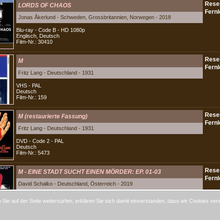
LORDS OF CHAOS
Jonas Åkerlund - Schweden, Grossbritannien, Norwegen - 2018
Blu-ray - Code B - HD 1080p
Englisch, Deutsch
Film-Nr.: 30410
M
Fritz Lang - Deutschland - 1931
VHS - PAL
Deutsch
Film-Nr.: 159
M (restaurierte Fassung)
Fritz Lang - Deutschland - 1931
DVD - Code 2 - PAL
Deutsch
Film-Nr.: 5473
M - EINE STADT SUCHT EINEN MÖRDER: EP. 01-03
David Schalko - Deutschland, Österreich - 2019
DVD - Code 2 - PAL
Sie auf der Seite weitersurfen, erklären Sie sich damit einverstanden, dass wir Cookies ver
Deutsch
Film-Nr.: 16970