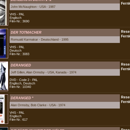
John McNaughton - USA - 1987
VHS - PAL
Englisch
Film-Nr.: 3690
DER TOTMACHER
Romuald Karmakar - Deutschland - 1995
VHS - PAL
Deutsch
Film-Nr.: 3083
DERANGED
Jeff Gillen, Alan Ormsby - USA, Kanada - 1974
DVD - Code 2 - PAL
Englisch, Deutsch
Film-Nr.: 10340
DERANGED *
Alan Ormsby, Bob Clarke - USA - 1974
VHS - PAL
Englisch
Film-Nr.: 617