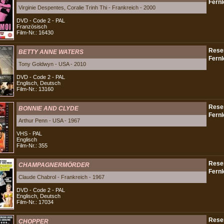
Virginie Despentes, Coralie Trinh Thi - Frankreich - 2000
DVD - Code 2 - PAL
Französisch
Film-Nr.: 16430
BETTY ANNE WATERS
Tony Goldwyn - USA - 2010
DVD - Code 2 - PAL
Englisch, Deutsch
Film-Nr.: 13160
BONNIE AND CLYDE
Arthur Penn - USA - 1967
VHS - PAL
Englisch
Film-Nr.: 355
CHAMPAGNERMÖRDER
Claude Chabrol - Frankreich - 1967
DVD - Code 2 - PAL
Englisch, Deutsch
Film-Nr.: 17034
CHOPPER