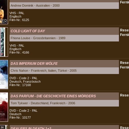
Andrew Dominik - Australien - 2000
VHS - PAL
Englisch
Film-Nr.: 6125
COLD LIGHT OF DAY
Fhiona Louise - Grossbritannien - 1989
VHS - PAL
Englisch
Film-Nr.: 4166
DAS IMPERIUM DER WÖLFE
Chris Nahon - Frankreich, Italien, Türkei - 2005
DVD - Code 2 - PAL
Deutsch, Französisch
Film-Nr.: 17168
DAS PARFUM - DIE GESCHICHTE EINES MÖRDERS
Tom Tykwer - Deutschland, Frankreich - 2006
DVD - Code 2 - PAL
Deutsch
Film-Nr.: 10177
DEALERS IN DEATH 1+2