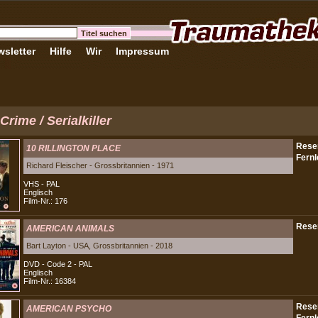
sletter
Hilfe
Wir
Impressum
Crime / Serialkiller
10 RILLINGTON PLACE
Richard Fleischer - Grossbritannien - 1971
VHS - PAL
Englisch
Film-Nr.: 176
AMERICAN ANIMALS
Bart Layton - USA, Grossbritannien - 2018
DVD - Code 2 - PAL
Englisch
Film-Nr.: 16384
AMERICAN PSYCHO