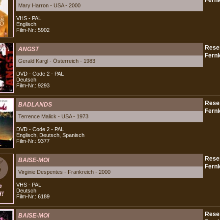
Mary Harron - USA - 2000
VHS - PAL
Englisch
Film-Nr.: 5902
ANGST
Gerald Kargl - Österreich - 1983
DVD - Code 2 - PAL
Deutsch
Film-Nr.: 9293
BADLANDS
Terrence Malick - USA - 1973
DVD - Code 2 - PAL
Englisch, Deutsch, Spanisch
Film-Nr.: 9377
BAISE-MOI
Virginie Despentes - Frankreich - 2000
VHS - PAL
Deutsch
Film-Nr.: 6189
BAISE-MOI