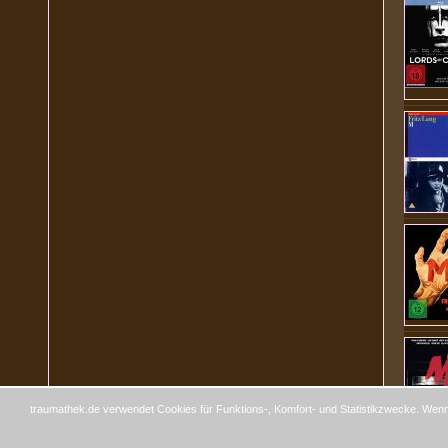
traumathek.de verwendet Cookies für Funktions-, Komfort- und Statistikzwecke. Wenn 