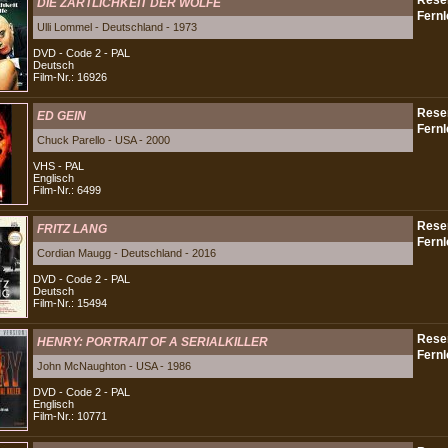
DIE ZÄRTLICHKEIT DER WÖLFE
Ulli Lommel - Deutschland - 1973
DVD - Code 2 - PAL
Deutsch
Film-Nr.: 16926
ED GEIN
Chuck Parello - USA - 2000
VHS - PAL
Englisch
Film-Nr.: 6499
FRITZ LANG
Cordian Maugg - Deutschland - 2016
DVD - Code 2 - PAL
Deutsch
Film-Nr.: 15494
HENRY: PORTRAIT OF A SERIALKILLER
John McNaughton - USA - 1986
DVD - Code 2 - PAL
Englisch
Film-Nr.: 10771