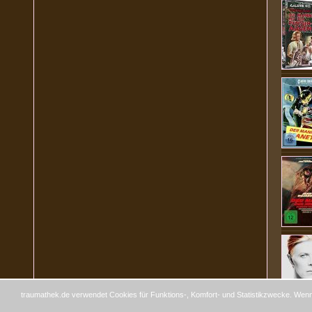
traumathek.de verwendet Cookies für Funktions-, Komfort- und Statistikzwecke. Wenn 