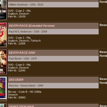
William Kaufman - USA - 2016
DVD - Code 2 - PAL
Englisch, Deutsch
Film-Nr.: 15430
DEATH RACE (Extended Version)
Paul W.S. Anderson - USA - 2008
DVD - Code 2 - PAL
Englisch, Deutsch, Türkisch
Film-Nr.: 11808
DEATH RACE 2000
Paul Bartel - USA - 1975
DVD - Code 0 - PAL
Englisch, Deutsch
Film-Nr.: 11845
DECODER
Muscha - Deutschland - 1984
Blu-ray - Code B - HD 1080p
Deutsch
Film-Nr.: 30863
DEMOLITION MAN