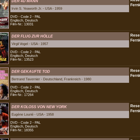
DER 4D MANN
Irvin S. Yeaworth Jr. - USA - 1959
DVD - Code 2 - PAL
Englisch, Deutsch
Film-Nr.: 13031
DER FLUG ZUR HÖLLE
Virgil Vogel - USA - 1957
DVD - Code 2 - PAL
Englisch, Deutsch
Film-Nr.: 13523
DER GEKAUFTE TOD
Bertrand Tavernier - Deutschland, Frankreich - 1980
DVD - Code 2 - PAL
Englisch, Deutsch
Film-Nr.: 17264
DER KOLOSS VON NEW YORK
Eugène Lourié - USA - 1958
DVD - Code 2 - PAL
Englisch, Deutsch
Film-Nr.: 18355