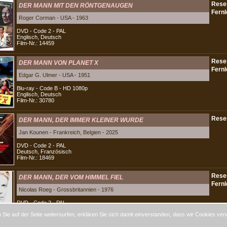
DER MANN MIT DEN RÖNTGENAUGEN
Roger Corman - USA - 1963
DVD - Code 2 - PAL
Englisch, Deutsch
Film-Nr.: 14459
DER MANN VON PLANET X
Edgar G. Ulmer - USA - 1951
Blu-ray - Code B - HD 1080p
Englisch, Deutsch
Film-Nr.: 30780
DER MANN, DER IMMER KLEINER WURDE
Jan Kounen - Frankreich, Belgien - 2025
DVD - Code 2 - PAL
Deutsch, Französisch
Film-Nr.: 18469
DER MANN, DER VOM HIMMEL FIEL
Nicolas Roeg - Grossbritannien - 1976
DVD - Code 2 - PAL
Englisch, Deutsch
Sie auf der Seite weitersurfen, erklären Sie sich damit einverstanden, dass wir Cookies ver
Film-Nr.: 17851