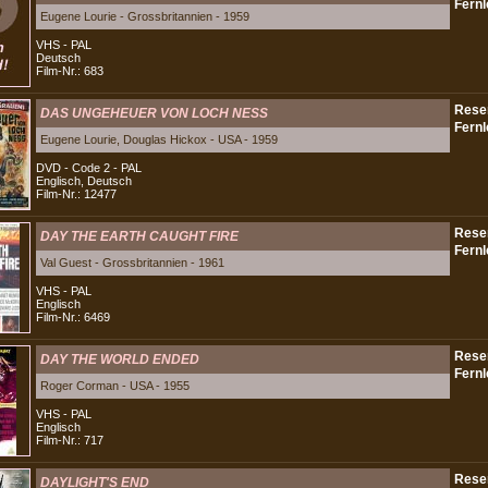
Eugene Lourie - Grossbritannien - 1959
VHS - PAL
Deutsch
Film-Nr.: 683
DAS UNGEHEUER VON LOCH NESS
Eugene Lourie, Douglas Hickox - USA - 1959
DVD - Code 2 - PAL
Englisch, Deutsch
Film-Nr.: 12477
DAY THE EARTH CAUGHT FIRE
Val Guest - Grossbritannien - 1961
VHS - PAL
Englisch
Film-Nr.: 6469
DAY THE WORLD ENDED
Roger Corman - USA - 1955
VHS - PAL
Englisch
Film-Nr.: 717
DAYLIGHT'S END