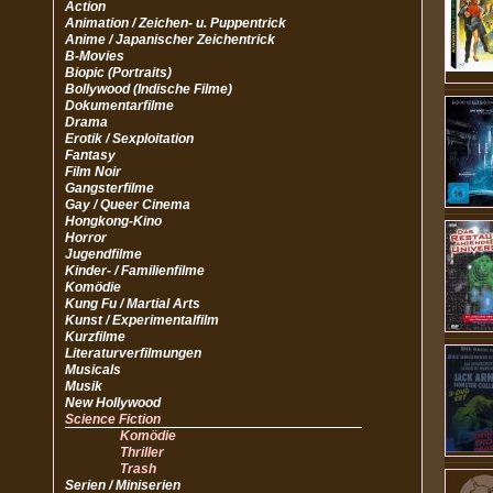
Action
Animation / Zeichen- u. Puppentrick
Anime / Japanischer Zeichentrick
B-Movies
Biopic (Portraits)
Bollywood (Indische Filme)
Dokumentarfilme
Drama
Erotik / Sexploitation
Fantasy
Film Noir
Gangsterfilme
Gay / Queer Cinema
Hongkong-Kino
Horror
Jugendfilme
Kinder- / Familienfilme
Komödie
Kung Fu / Martial Arts
Kunst / Experimentalfilm
Kurzfilme
Literaturverfilmungen
Musicals
Musik
New Hollywood
Science Fiction
Komödie
Thriller
Trash
Serien / Miniserien