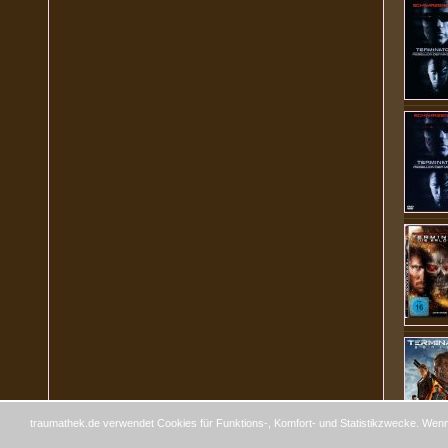
traumathek.de verwendet Cookies für Funktions-, Komfort- und Statistikzwecke. Wenn 