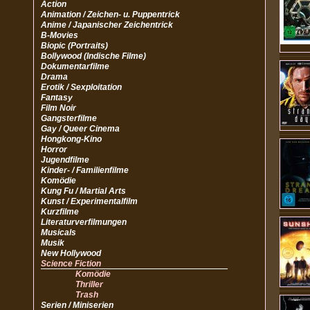
Action
Animation / Zeichen- u. Puppentrick
Anime / Japanischer Zeichentrick
B-Movies
Biopic (Portraits)
Bollywood (Indische Filme)
Dokumentarfilme
Drama
Erotik / Sexploitation
Fantasy
Film Noir
Gangsterfilme
Gay / Queer Cinema
Hongkong-Kino
Horror
Jugendfilme
Kinder- / Familienfilme
Komödie
Kung Fu / Martial Arts
Kunst / Experimentalfilm
Kurzfilme
Literaturverfilmungen
Musicals
Musik
New Hollywood
Science Fiction
Komödie
Thriller
Trash
Serien / Miniserien