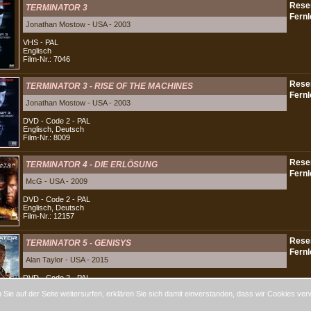
TERMINATOR 3
Jonathan Mostow - USA - 2003
VHS - PAL
Englisch
Film-Nr.: 7046
TERMINATOR 3 - RISE OF THE MACHINES
Jonathan Mostow - USA - 2003
DVD - Code 2 - PAL
Englisch, Deutsch
Film-Nr.: 8009
TERMINATOR 4 - DIE ERLÖSUNG
McG - USA - 2009
DVD - Code 2 - PAL
Englisch, Deutsch
Film-Nr.: 12157
TERMINATOR 5 - GENISYS
Alan Taylor - USA - 2015
DVD - Code 2 - PAL
Englisch, Deutsch, Türkisch
Sie auf der Seite weitersurfen, erklären Sie sich damit einverstanden, dass wir Cookies ver
Film-Nr.: 15210