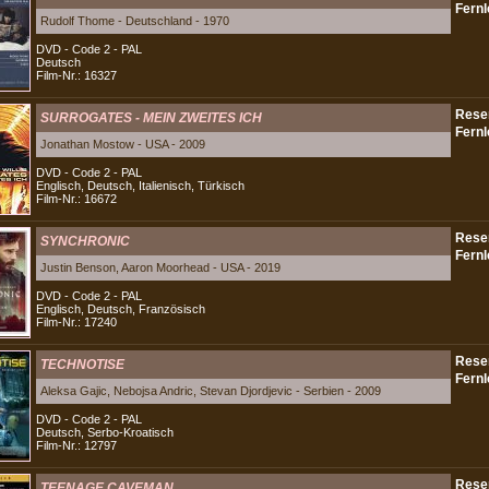
Rudolf Thome - Deutschland - 1970
DVD - Code 2 - PAL
Deutsch
Film-Nr.: 16327
SURROGATES - MEIN ZWEITES ICH
Jonathan Mostow - USA - 2009
DVD - Code 2 - PAL
Englisch, Deutsch, Italienisch, Türkisch
Film-Nr.: 16672
SYNCHRONIC
Justin Benson, Aaron Moorhead - USA - 2019
DVD - Code 2 - PAL
Englisch, Deutsch, Französisch
Film-Nr.: 17240
TECHNOTISE
Aleksa Gajic, Nebojsa Andric, Stevan Djordjevic - Serbien - 2009
DVD - Code 2 - PAL
Deutsch, Serbo-Kroatisch
Film-Nr.: 12797
TEENAGE CAVEMAN