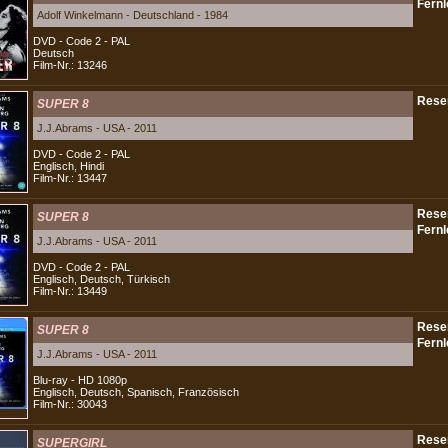
Adolf Winkelmann - Deutschland - 1984
DVD - Code 2 - PAL
Deutsch
Film-Nr.: 13246
SUPER 8
J.J.Abrams - USA - 2011
DVD - Code 2 - PAL
Englisch, Hindi
Film-Nr.: 13447
SUPER 8
J.J.Abrams - USA - 2011
DVD - Code 2 - PAL
Englisch, Deutsch, Türkisch
Film-Nr.: 13449
SUPER 8
J.J.Abrams - USA - 2011
Blu-ray - HD 1080p
Englisch, Deutsch, Spanisch, Französisch
Film-Nr.: 30043
SUPERGIRL