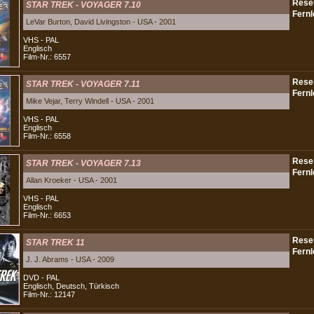
STAR TREK - VOYAGER 7.10
LeVar Burton, David Livingston - USA - 2001
VHS - PAL
Englisch
Film-Nr.: 6557
STAR TREK - VOYAGER 7.11
Mike Vejar, Terry Windell - USA - 2001
VHS - PAL
Englisch
Film-Nr.: 6558
STAR TREK - VOYAGER 7.13
Allan Kroeker - USA - 2001
VHS - PAL
Englisch
Film-Nr.: 6653
STAR TREK 11
J. J. Abrams - USA - 2009
DVD - PAL
Englisch, Deutsch, Türkisch
Film-Nr.: 12147