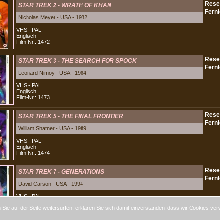
STAR TREK 2 - WRATH OF KHAN
Nicholas Meyer - USA - 1982
VHS - PAL
Englisch
Film-Nr.: 1472
STAR TREK 3 - THE SEARCH FOR SPOCK
Leonard Nimoy - USA - 1984
VHS - PAL
Englisch
Film-Nr.: 1473
STAR TREK 5 - THE FINAL FRONTIER
William Shatner - USA - 1989
VHS - PAL
Englisch
Film-Nr.: 1474
STAR TREK 7 - GENERATIONS
David Carson - USA - 1994
VHS - PAL
Englisch
Sie auf der Seite weitersurfen, erklären Sie sich damit einverstanden, dass wir Cookies ver
Film-Nr.: 1670