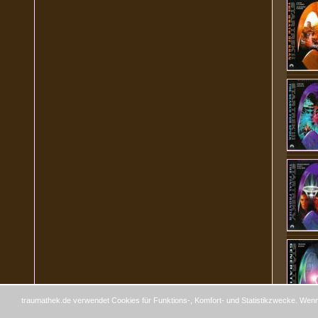
traumathek.de verwendet Cookies für Funktions-, Komfort- und Statistikzwecke. Wenn 