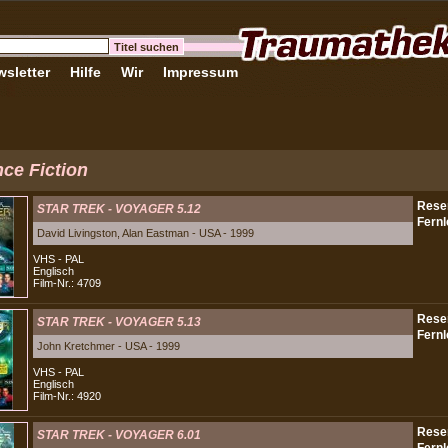
sletter
Hilfe
Wir
Impressum
ce Fiction
STAR TREK - VOYAGER 5.12
David Livingston, Alan Eastman - USA - 1999
VHS - PAL
Englisch
Film-Nr.: 4709
STAR TREK - VOYAGER 5.13
John Kretchmer - USA - 1999
VHS - PAL
Englisch
Film-Nr.: 4920
STAR TREK - VOYAGER 6.01