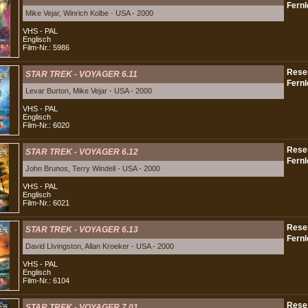
Mike Vejar, Winrich Kolbe - USA - 2000
VHS - PAL
Englisch
Film-Nr.: 5986
STAR TREK - VOYAGER 6.11
Levar Burton, Mike Vejar - USA - 2000
VHS - PAL
Englisch
Film-Nr.: 6020
STAR TREK - VOYAGER 6.12
John Brunos, Terry Windell - USA - 2000
VHS - PAL
Englisch
Film-Nr.: 6021
STAR TREK - VOYAGER 6.13
David LIvingston, Allan Kroeker - USA - 2000
VHS - PAL
Englisch
Film-Nr.: 6104
STAR TREK - VOYAGER 7.01