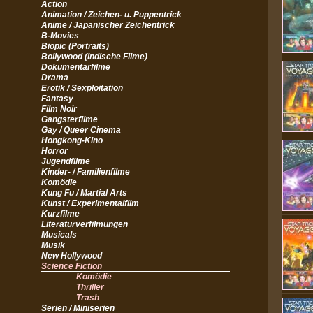
Action
Animation / Zeichen- u. Puppentrick
Anime / Japanischer Zeichentrick
B-Movies
Biopic (Portraits)
Bollywood (Indische Filme)
Dokumentarfilme
Drama
Erotik / Sexploitation
Fantasy
Film Noir
Gangsterfilme
Gay / Queer Cinema
Hongkong-Kino
Horror
Jugendfilme
Kinder- / Familienfilme
Komödie
Kung Fu / Martial Arts
Kunst / Experimentalfilm
Kurzfilme
Literaturverfilmungen
Musicals
Musik
New Hollywood
Science Fiction
Komödie
Thriller
Trash
Serien / Miniserien