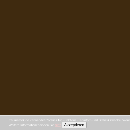
traumathek.de verwendet Cookies für Funktions-, Komfort- und Statistikzwecke. Wenn 
Akzeptieren
hier
Weitere Informationen finden Sie