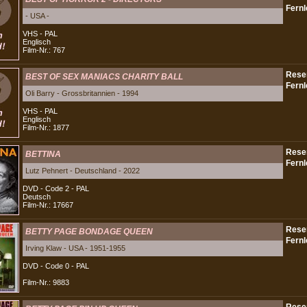
- USA -
VHS - PAL
Englisch
Film-Nr.: 767
BEST OF SEX MANIACS CHARITY BALL
Oli Barry - Grossbritannien - 1994
VHS - PAL
Englisch
Film-Nr.: 1877
BETTINA
Lutz Pehnert - Deutschland - 2022
DVD - Code 2 - PAL
Deutsch
Film-Nr.: 17667
BETTY PAGE BONDAGE QUEEN
Irving Klaw - USA - 1951-1955
DVD - Code 0 - PAL
Film-Nr.: 9883