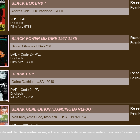
BLACK BOX BRD *
Andres Veiel - Deutschland - 2000
VHS - PAL
Deutsch
Film-Nr.: 6788
BLACK POWER MIXTAPE 1967-1975
Göran Olsson - USA - 2011
DVD - Code 2 - PAL
Englisch
Film-Nr.: 13397
BLANK CITY
Celine Danhier - USA - 2010
DVD - Code 2 - PAL
Englisch
Film-Nr.: 14204
BLANK GENERATION / DANCING BAREFOOT
Ivan Kral, Amos Poe, Ivan Kral - USA - 1976/1994
DVD - Code 2 - PAL
Englisch
Sie auf der Seite weitersurfen, erklären Sie sich damit einverstanden, dass wir Cookies ver
Film-Nr.: 8996