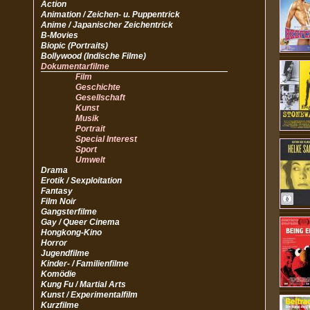
Action
Animation / Zeichen- u. Puppentrick
Anime / Japanischer Zeichentrick
B-Movies
Biopic (Portraits)
Bollywood (Indische Filme)
Dokumentarfilme
Film
Geschichte
Gesellschaft
Kunst
Musik
Portrait
Special Interest
Sport
Umwelt
Drama
Erotik / Sexploitation
Fantasy
Film Noir
Gangsterfilme
Gay / Queer Cinema
Hongkong-Kino
Horror
Jugendfilme
Kinder- / Familienfilme
Komödie
Kung Fu / Martial Arts
Kunst / Experimentalfilm
Kurzfilme