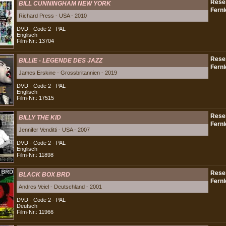
BILL CUNNINGHAM NEW YORK
Richard Press - USA - 2010
DVD - Code 2 - PAL
Englisch
Film-Nr.: 13704
BILLIE - LEGENDE DES JAZZ
James Erskine - Grossbritannien - 2019
DVD - Code 2 - PAL
Englisch
Film-Nr.: 17515
BILLY THE KID
Jennifer Venditti - USA - 2007
DVD - Code 2 - PAL
Englisch
Film-Nr.: 11898
BLACK BOX BRD
Andres Veiel - Deutschland - 2001
DVD - Code 2 - PAL
Deutsch
Film-Nr.: 11966