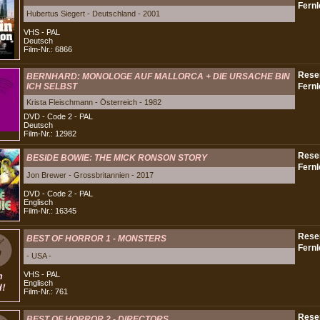
Hubertus Siegert - Deutschland - 2001
VHS - PAL
Deutsch
Film-Nr.: 6866
BERNHARD: MONOLOGE AUF MALLORCA + DIE URSACHE BIN
ICH SELBST
Krista Fleischmann - Österreich - 1982
DVD - Code 2 - PAL
Deutsch
Film-Nr.: 12982
BESIDE BOWIE: THE MICK RONSON STORY
Jon Brewer - Grossbritannien - 2017
DVD - Code 2 - PAL
Englisch
Film-Nr.: 16345
BEST OF HORROR 1 - MONSTERS
- USA -
VHS - PAL
Englisch
Film-Nr.: 761
BEST OF HORROR 2 - DIRECTORS