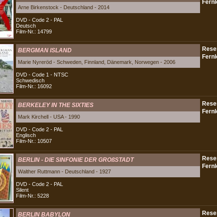
Arne Birkenstock - Deutschland - 2014
DVD - Code 2 - PAL
Deutsch
Film-Nr.: 14799
BERGMAN ISLAND
Marie Nyreröd - Schweden, Finnland, Dänemark, Norwegen - 2006
DVD - Code 1 - NTSC
Schwedisch
Film-Nr.: 16092
BERKELEY IN THE SIXTIES
Mark Kirchell - USA - 1990
DVD - Code 2 - PAL
Englisch
Film-Nr.: 10507
BERLIN - DIE SINFONIE DER GROßSTADT
Walther Ruttmann - Deutschland - 1927
DVD - Code 2 - PAL
Silent
Film-Nr.: 5228
BERLIN BABYLON