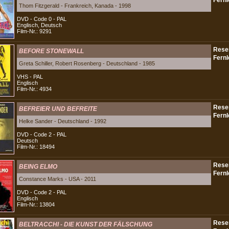
Thom Fitzgerald - Frankreich, Kanada - 1998
DVD - Code 0 - PAL
Englisch, Deutsch
Film-Nr.: 9291
BEFORE STONEWALL
Greta Schiller, Robert Rosenberg - Deutschland - 1985
VHS - PAL
Englisch
Film-Nr.: 4934
BEFREIER UND BEFREITE
Helke Sander - Deutschland - 1992
DVD - Code 2 - PAL
Deutsch
Film-Nr.: 18494
BEING ELMO
Constance Marks - USA - 2011
DVD - Code 2 - PAL
Englisch
Film-Nr.: 13804
BELTRACCHI - DIE KUNST DER FÄLSCHUNG