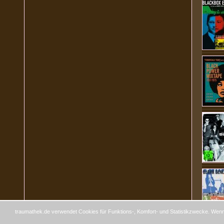
traumathek.de verwendet Cookies für Funktions-, Komfort- und Statistikzwecke. Wenn 