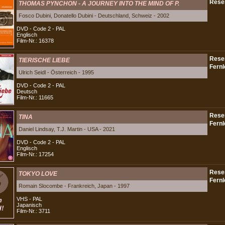
THOMAS PYNCHON - A JOURNEY INTO THE MIND OF P.
Fosco Dubini, Donatello Dubini - Deutschland, Schweiz - 2002
DVD - Code 2 - PAL
Englisch
Film-Nr.: 16378
TIERISCHE LIEBE
Ulrich Seidl - Österreich - 1995
DVD - Code 2 - PAL
Deutsch
Film-Nr.: 11665
TINA
Daniel Lindsay, T.J. Martin - USA - 2021
DVD - Code 2 - PAL
Englisch
Film-Nr.: 17254
TOKYO LOVE
Romain Slocombe - Frankreich, Japan - 1997
VHS - PAL
Japanisch
Film-Nr.: 3711