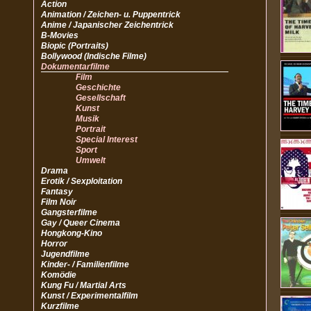
Action
Animation / Zeichen- u. Puppentrick
Anime / Japanischer Zeichentrick
B-Movies
Biopic (Portraits)
Bollywood (Indische Filme)
Dokumentarfilme
Film
Geschichte
Gesellschaft
Kunst
Musik
Portrait
Special Interest
Sport
Umwelt
Drama
Erotik / Sexploitation
Fantasy
Film Noir
Gangsterfilme
Gay / Queer Cinema
Hongkong-Kino
Horror
Jugendfilme
Kinder- / Familienfilme
Komödie
Kung Fu / Martial Arts
Kunst / Experimentalfilm
Kurzfilme