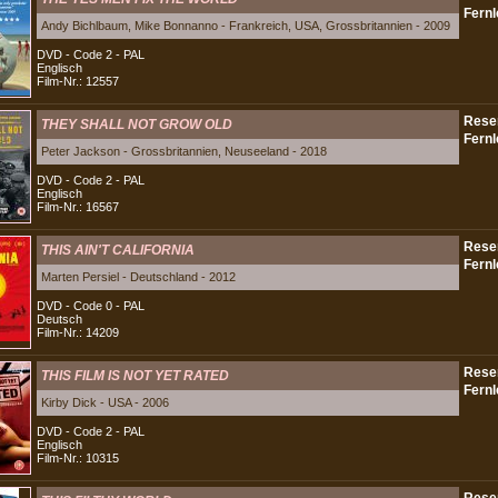
Andy Bichlbaum, Mike Bonnanno - Frankreich, USA, Grossbritannien - 2009
DVD - Code 2 - PAL
Englisch
Film-Nr.: 12557
THEY SHALL NOT GROW OLD
Peter Jackson - Grossbritannien, Neuseeland - 2018
DVD - Code 2 - PAL
Englisch
Film-Nr.: 16567
THIS AIN'T CALIFORNIA
Marten Persiel - Deutschland - 2012
DVD - Code 0 - PAL
Deutsch
Film-Nr.: 14209
THIS FILM IS NOT YET RATED
Kirby Dick - USA - 2006
DVD - Code 2 - PAL
Englisch
Film-Nr.: 10315