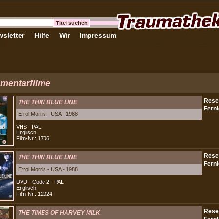
sletter
Hilfe
Wir
Impressum
mentarfilme
THE THIN BLUE LINE
Errol Morris - USA - 1988
VHS - PAL
Englisch
Film-Nr.: 1706
THE THIN BLUE LINE
Errol Morris - USA - 1988
DVD - Code 2 - PAL
Englisch
Film-Nr.: 12024
THE TIMES OF HARVEY MILK