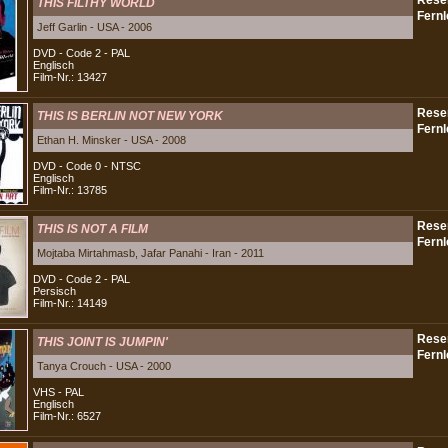
THIS FILTHY WORLD
Jeff Garlin - USA - 2006
DVD - Code 2 - PAL
Englisch
Film-Nr.: 13427
THIS IS BERLIN NOT NEW YORK
Ethan H. Minsker - USA - 2008
DVD - Code 0 - NTSC
Englisch
Film-Nr.: 13785
THIS IS NOT A FILM
Mojtaba Mirtahmasb, Jafar Panahi - Iran - 2011
DVD - Code 2 - PAL
Persisch
Film-Nr.: 14149
THIS JOINT IS JUMPIN'
Tanya Crouch - USA - 2000
VHS - PAL
Englisch
Film-Nr.: 6527