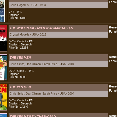
Chris Hegedus - USA - 1993
VHS - PAL
Englisch
Film-Nr.: 6406
THE WOLFPACK - MITTEN IN MANHATTAN
Crystal Moselle - USA - 2015
DVD - Code 2 - PAL
Englisch, Deutsch
Film-Nr.: 15284
THE YES MEN
Chris Smith, Dan Ollman, Sarah Price - USA - 2004
DVD - Code 2 - PAL
Englisch
Film-Nr.: 8800
THE YES MEN
Chris Smith, Dan Ollman, Sarah Price - USA - 2004
DVD - Code 2 - PAL
Englisch, Deutsch
Film-Nr.: 14240
THE YES MEN FIX THE WORLD