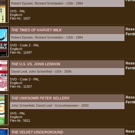
Robert Epstein, Richard Schmieden - USA - 1984
VHS - PAL
Englisch
Film-Nr.: 1837
THE TIMES OF HARVEY MILK
Robert Epstein, Richard Schmieden - USA - 1984
DVD - Code 2 - PAL
Englisch
Film-Nr.: 11697
THE U.S. VS. JOHN LENNON
David Leaf, John Scheinfeld - USA - 2006
DVD - Code 2 - PAL
Englisch
Film-Nr.: 11307
THE UNKNOWN PETER SELLERS
John Scheinfeld, David Leaf - Grossbritannien - 2000
VHS - PAL
Englisch
Film-Nr.: 5811
THE VELVET UNDERGROUND