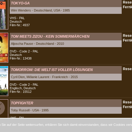
TOKYO-GA
Wim Wenders - Deutschland, USA - 1985
VHS - PAL
Deutsch
Film-Nr.: 4937
TOM MEETS ZIZOU - KEIN SOMMERMÄRCHEN
Aljoscha Pause - Deutschland - 2010
DVD - Code 2 - PAL
Deutsch
Film-Nr.: 13438
TOMORROW: DIE WELT IST VOLLER LÖSUNGEN
Cyril Dion, Mélanie Laurent - Frankreich - 2015
DVD - Code 2 - PAL
Englisch, Deutsch
Film-Nr.: 15512
TOPFIGHTER
Toby Russell - USA - 1995
VHS - PAL
Englisch
Sie auf der Seite weitersurfen, erklären Sie sich damit einverstanden, dass wir Cookies ver
Film-Nr.: 1455