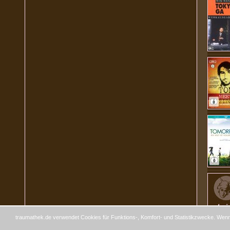
traumathek.de verwendet Cookies für Funktions-, Komfort- und Statistikzwecke. Wenn 