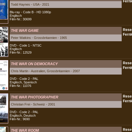
Todd Haynes - USA - 2021
Blu-ray - Code B - HD 1080p
Englisch
Film-Nr.: 30699
THE WAR GAME
Peter Watkins - Grossbritannien - 1965
DVD - Code 1 - NTSC
Englisch
Film-Nr.: 12529
THE WAR ON DEMOCRACY
Chris Martin - Australien, Grossbritannien - 2007
DVD - Code 2 - PAL
Englisch, Spanisch
Film-Nr.: 11076
THE WAR PHOTOGRAPHER
Christian Frei - Schweiz - 2001
DVD - Code 2 - PAL
Englisch, Deutsch
Film-Nr.: 9690
THE WAR ROOM