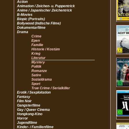
Action
Animation / Zeichen- u. Puppentrick
Anime / Japanischer Zeichentrick
B-Movies
Biopic (Portraits)
Bollywood (Indische Filme)
Dokumentarfilme
Drama
Crime
Epen
Familie
Historie / Kostüm
Krieg
Literatur
Mystery
Politik
Romanze
Satire
Sozialdrama
Sport
True Crime / Serialkiller
Erotik / Sexploitation
Fantasy
Film Noir
Gangsterfilme
Gay / Queer Cinema
Hongkong-Kino
Horror
Jugendfilme
Kinder- / Familienfilme