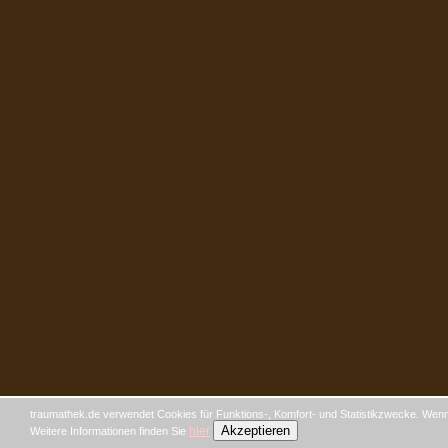
traumathek.de verwendet Cookies für Funktions-, Komfort- und Statistikzwecke. Wenn 
Akzeptieren
hier
Weitere Informationen finden Sie