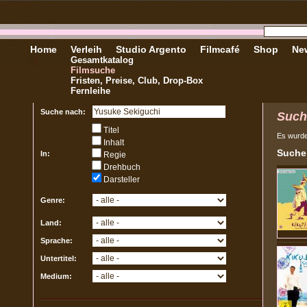
Home
Verleih
Studio Argento
Filmcafé
Shop
New
Gesamtkatalog
Filmsuche
Fristen, Preise, Club, Drop-Box
Fernleihe
Suche nach:
Such
Titel
Es wurd
Inhalt
Sucher
In:
Regie
Drehbuch
Darsteller
Genre:
Land:
Sprache:
Untertitel:
Medium: