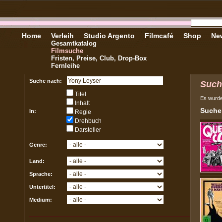
Home
Verleih
Studio Argento
Filmcafé
Shop
New
Gesamtkatalog
Filmsuche
Fristen, Preise, Club, Drop-Box
Fernleihe
Suche nach:
Such
Titel
Es wurd
Inhalt
Sucher
In:
Regie
Drehbuch
Darsteller
Genre:
Land:
Sprache:
Untertitel:
Medium: