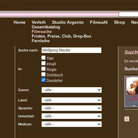
Home
Verleih
Studio Argento
Filmcafé
Shop
New
Gesamtkatalog
Filmsuche
Fristen, Preise, Club, Drop-Box
Fernleihe
Suche nach:
Such
Titel
Es wurd
Inhalt
Sucher
In:
Regie
Drehbuch
Darsteller
Genre:
Land:
Sprache:
Untertitel:
1
Medium: