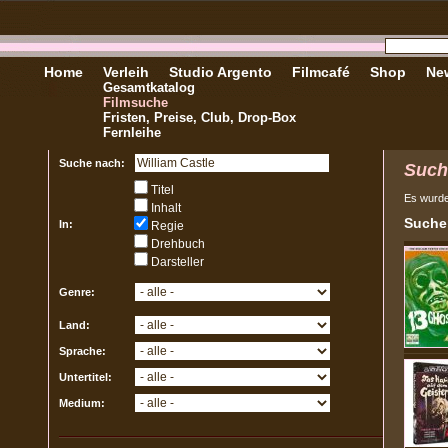
Home
Verleih
Studio Argento
Filmcafé
Shop
New
Gesamtkatalog
Filmsuche
Fristen, Preise, Club, Drop-Box
Fernleihe
Suche nach:
Such
Titel
Es wurd
Inhalt
Sucher
In:
Regie
Drehbuch
Darsteller
Genre:
Land:
Sprache:
Untertitel:
Medium: