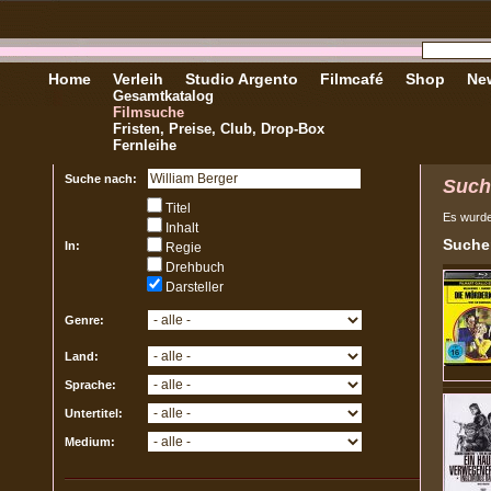
Home
Verleih
Studio Argento
Filmcafé
Shop
New
Gesamtkatalog
Filmsuche
Fristen, Preise, Club, Drop-Box
Fernleihe
Suche nach:
Such
Titel
Es wurd
Inhalt
Sucher
In:
Regie
Drehbuch
Darsteller
Genre:
Land:
Sprache:
Untertitel:
Medium: