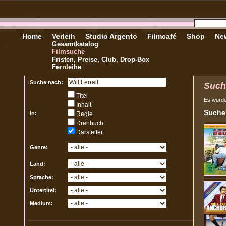
Home
Verleih
Studio Argento
Filmcafé
Shop
New
Gesamtkatalog
Filmsuche
Fristen, Preise, Club, Drop-Box
Fernleihe
Suche nach:
Such
Titel
Es wurd
Inhalt
Sucher
In:
Regie
Drehbuch
Darsteller
Genre:
Land:
Sprache:
Untertitel:
Medium: