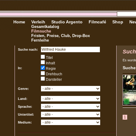
Home
Verleih
Studio Argento
Filmcafé
Shop
New
Gesamtkatalog
Filmsuche
Fristen, Preise, Club, Drop-Box
Fernleihe
Suche nach:
Such
Titel
Es wurd
Inhalt
Sucher
In:
Regie
Drehbuch
Darsteller
Genre:
Land:
Sprache:
Untertitel:
1
Medium: