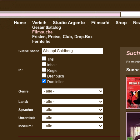
Home
Verleih
Studio Argento
Filmcafé
Shop
New
Gesamtkatalog
Filmsuche
Fristen, Preise, Club, Drop-Box
Fernleihe
Suche nach:
Such
Titel
Es wurd
Inhalt
Sucher
In:
Regie
Drehbuch
Darsteller
Genre:
Land:
Sprache:
Untertitel:
Medium: