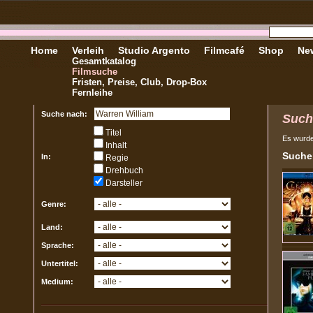
Home
Verleih
Studio Argento
Filmcafé
Shop
New
Gesamtkatalog
Filmsuche
Fristen, Preise, Club, Drop-Box
Fernleihe
Suche nach:
Such
Titel
Es wurd
Inhalt
Sucher
In:
Regie
Drehbuch
Darsteller
Genre:
Land:
Sprache:
Untertitel:
Medium: