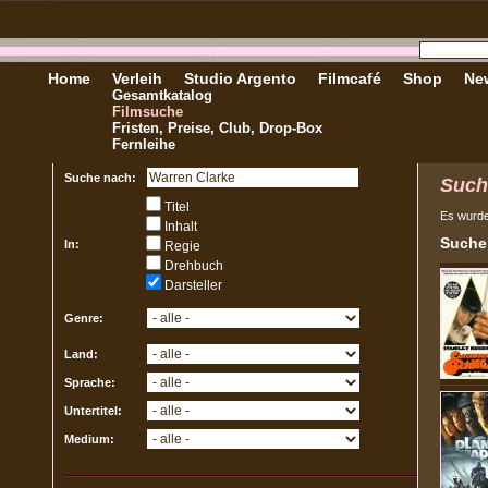
Home
Verleih
Studio Argento
Filmcafé
Shop
New
Gesamtkatalog
Filmsuche
Fristen, Preise, Club, Drop-Box
Fernleihe
Suche nach:
Such
Titel
Es wurd
Inhalt
Sucher
In:
Regie
Drehbuch
Darsteller
Genre:
Land:
Sprache:
Untertitel:
Medium: