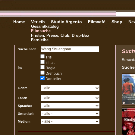
Home
Verleih
Studio Argento
Filmcafé
Shop
New
Gesamtkatalog
Filmsuche
Fristen, Preise, Club, Drop-Box
Fernleihe
Suche nach:
Such
Titel
Es wurd
Inhalt
Sucher
In:
Regie
Drehbuch
Darsteller
Genre:
Land:
Sprache:
Untertitel:
Medium: