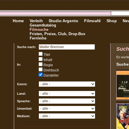
Home
Verleih
Studio Argento
Filmcafé
Shop
New
Gesamtkatalog
Filmsuche
Fristen, Preise, Club, Drop-Box
Fernleihe
Suche nach:
Such
Titel
Es wurd
Inhalt
Sucher
In:
Regie
Drehbuch
Darsteller
Genre:
Land:
Sprache:
Untertitel:
Medium: