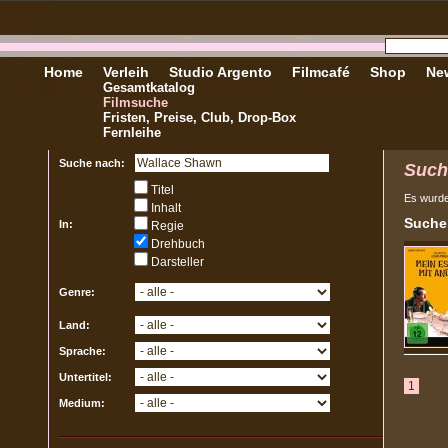
Home
Verleih
Studio Argento
Filmcafé
Shop
New
Gesamtkatalog
Filmsuche
Fristen, Preise, Club, Drop-Box
Fernleihe
Suche nach:
Such
Titel
Es wurd
Inhalt
Sucher
In:
Regie
Drehbuch
Darsteller
Genre:
Land:
Sprache:
Untertitel:
1
Medium: