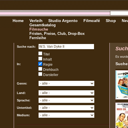
Home
Verleih
Studio Argento
Filmcafé
Shop
New
Gesamtkatalog
Filmsuche
Fristen, Preise, Club, Drop-Box
Fernleihe
Suche nach:
Such
Titel
Es wurd
Inhalt
Sucher
In:
Regie
Drehbuch
Darsteller
Genre:
Land:
Sprache:
Untertitel:
Medium: