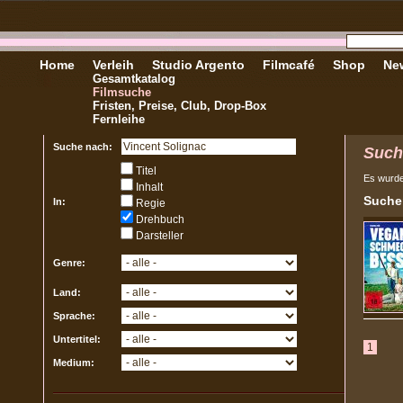
Home
Verleih
Studio Argento
Filmcafé
Shop
New
Gesamtkatalog
Filmsuche
Fristen, Preise, Club, Drop-Box
Fernleihe
Suche nach:
Such
Titel
Es wurd
Inhalt
Sucher
In:
Regie
Drehbuch
Darsteller
Genre:
Land:
Sprache:
Untertitel:
1
Medium: