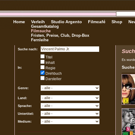
Home
Verleih
Studio Argento
Filmcafé
Shop
New
Gesamtkatalog
Filmsuche
Fristen, Preise, Club, Drop-Box
Fernleihe
Suche nach:
Such
Titel
Es wurd
Inhalt
Sucher
In:
Regie
Drehbuch
Darsteller
Genre:
Land:
Sprache:
Untertitel:
Medium: