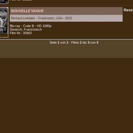
NOUVELLE VAGUE
Richard Linklater - Frankreich, USA - 2025
Blu-ray - Code B - HD 1080p
Deutsch, Französisch
Film-Nr.: 30902
Seite
1
von
1
- Filme
1
bis
3
von
3