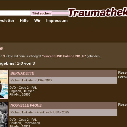
sletter
Hilfe
Wir
Impressum
e
en
3
Filme mit dem Suchbegriff
"Vincent UND Palmo UND Jr."
gefunden.
gebnis: 1-3 von 3
BERNADETTE
Richard Linklater - USA - 2019
DVD - Code 2 - PAL
Englisch, Deutsch
Film-Nr.: 16885
NOUVELLE VAGUE
Richard Linklater - Frankreich, USA - 2025
DVD - Code 2 - PAL
Deutsch, Französisch
Film-Nr.: 18529