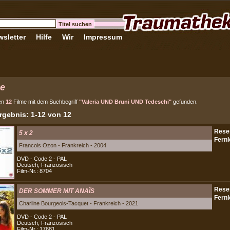
sletter
Hilfe
Wir
Impressum
e
en
12
Filme mit dem Suchbegriff
"Valeria UND Bruni UND Tedeschi"
gefunden.
gebnis: 1-12 von 12
5 x 2
Francois Ozon - Frankreich - 2004
DVD - Code 2 - PAL
Deutsch, Französisch
Film-Nr.: 8704
DER SOMMER MIT ANAÏS
Charline Bourgeois-Tacquet - Frankreich - 2021
DVD - Code 2 - PAL
Deutsch, Französisch
Film-Nr.: 17681