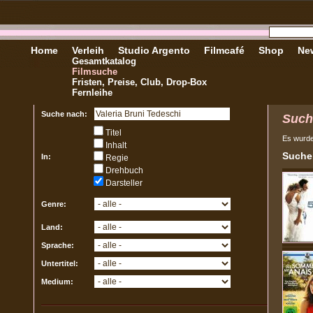
Home
Verleih
Studio Argento
Filmcafé
Shop
New
Gesamtkatalog
Filmsuche
Fristen, Preise, Club, Drop-Box
Fernleihe
Suche nach:
Such
Titel
Es wurd
Inhalt
Sucher
In:
Regie
Drehbuch
Darsteller
Genre:
Land:
Sprache:
Untertitel:
Medium: