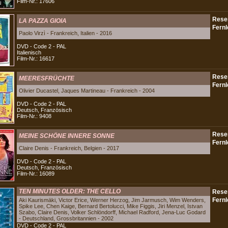
Film-Nr.: 17606
LA PAZZA GIOIA
Paolo Virzì - Frankreich, Italien - 2016
DVD - Code 2 - PAL
Italienisch
Film-Nr.: 16617
MEERESFRÜCHTE
Olivier Ducastel, Jaques Martineau - Frankreich - 2004
DVD - Code 2 - PAL
Deutsch, Französisch
Film-Nr.: 9408
MEINE SCHÖNE INNERE SONNE
Claire Denis - Frankreich, Belgien - 2017
DVD - Code 2 - PAL
Deutsch, Französisch
Film-Nr.: 16089
TEN MINUTES OLDER: THE CELLO
Aki Kaurismäki, Victor Erice, Werner Herzog, Jim Jarmusch, Wim Wenders,
Spike Lee, Chen Kaige, Bernard Bertolucci, Mike Figgis, Jiri Menzel, Istvan
Szabo, Claire Denis, Volker Schlöndorff, Michael Radford, Jena-Luc Godard
- Deutschland, Grossbritannien - 2002
DVD - Code 2 - PAL