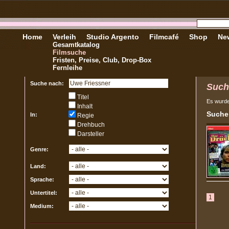
Home
Verleih
Studio Argento
Filmcafé
Shop
New
Gesamtkatalog
Filmsuche
Fristen, Preise, Club, Drop-Box
Fernleihe
Suche nach:
Such
Titel
Es wurd
Inhalt
Sucher
In:
Regie
Drehbuch
Darsteller
Genre:
Land:
Sprache:
Untertitel:
1
Medium: