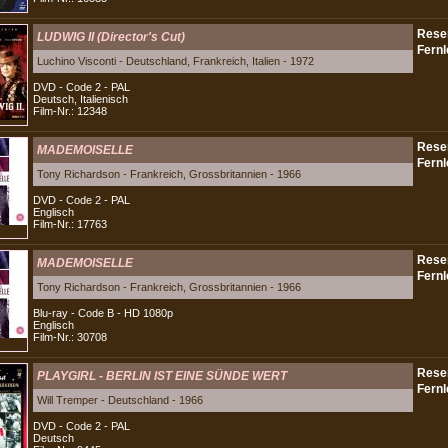
LUDWIG II (Director's Cut)
Luchino Visconti - Deutschland, Frankreich, Italien - 1972
DVD - Code 2 - PAL
Deutsch, Italienisch
Film-Nr.: 12348
MADEMOISELLE
Tony Richardson - Frankreich, Grossbritannien - 1966
DVD - Code 2 - PAL
Englisch
Film-Nr.: 17763
MADEMOISELLE
Tony Richardson - Frankreich, Grossbritannien - 1966
Blu-ray - Code B - HD 1080p
Englisch
Film-Nr.: 30708
PLAYGIRL - BERLIN IST EINE SÜNDE WERT
Will Tremper - Deutschland - 1966
DVD - Code 2 - PAL
Deutsch