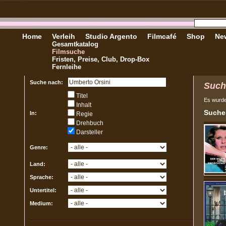
Home
Verleih
Studio Argento
Filmcafé
Shop
New
Gesamtkatalog
Filmsuche
Fristen, Preise, Club, Drop-Box
Fernleihe
Suche nach:
Such
Titel
Es wurd
Inhalt
Sucher
In:
Regie
Drehbuch
Darsteller
Genre:
Land:
Sprache:
Untertitel:
Medium: