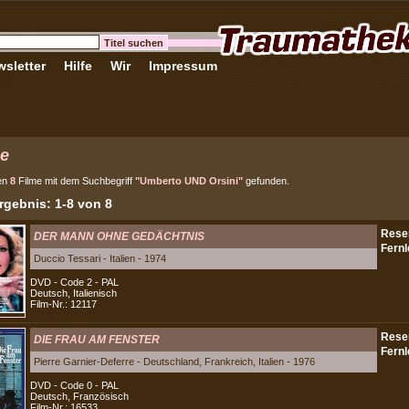
sletter
Hilfe
Wir
Impressum
e
en
8
Filme mit dem Suchbegriff
"Umberto UND Orsini"
gefunden.
gebnis: 1-8 von 8
DER MANN OHNE GEDÄCHTNIS
Duccio Tessari - Italien - 1974
DVD - Code 2 - PAL
Deutsch, Italienisch
Film-Nr.: 12117
DIE FRAU AM FENSTER
Pierre Garnier-Deferre - Deutschland, Frankreich, Italien - 1976
DVD - Code 0 - PAL
Deutsch, Französisch
Film-Nr.: 16533