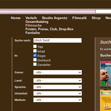
Home
Verleih
Studio Argento
Filmcafé
Shop
New
Gesamtkatalog
Filmsuche
Fristen, Preise, Club, Drop-Box
Fernleihe
Suche nach:
Such
Titel
Es wurd
Inhalt
Sucher
In:
Regie
Drehbuch
Darsteller
Genre:
Land:
Sprache:
Untertitel:
Medium: