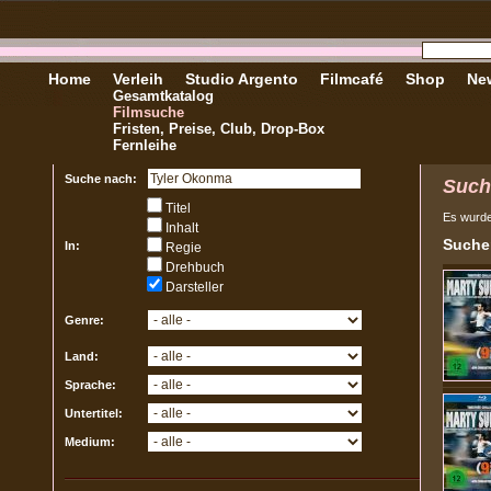
Home
Verleih
Studio Argento
Filmcafé
Shop
New
Gesamtkatalog
Filmsuche
Fristen, Preise, Club, Drop-Box
Fernleihe
Suche nach:
Such
Titel
Es wurd
Inhalt
Sucher
In:
Regie
Drehbuch
Darsteller
Genre:
Land:
Sprache:
Untertitel:
Medium: