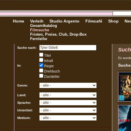
Home
Verleih
Studio Argento
Filmcafé
Shop
New
Gesamtkatalog
Filmsuche
Fristen, Preise, Club, Drop-Box
Fernleihe
Suche nach:
Such
Titel
Es wurd
Inhalt
Sucher
In:
Regie
Drehbuch
Darsteller
Genre:
Land:
Sprache:
Untertitel:
Medium: