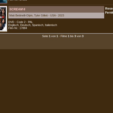
SCREAM 6
Matt Bettinelli-Olpin, Tyler Gillett - USA - 2023
DVD - Code 2 - PAL
Englisch, Deutsch, Spanisch, Italienisch
Film-Nr.: 17884
Seite
1
von
1
- Filme
1
bis
3
von
3