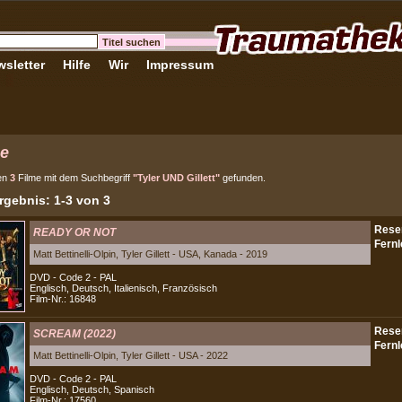
sletter
Hilfe
Wir
Impressum
e
en
3
Filme mit dem Suchbegriff
"Tyler UND Gillett"
gefunden.
gebnis: 1-3 von 3
READY OR NOT
Matt Bettinelli-Olpin, Tyler Gillett - USA, Kanada - 2019
DVD - Code 2 - PAL
Englisch, Deutsch, Italienisch, Französisch
Film-Nr.: 16848
SCREAM (2022)
Matt Bettinelli-Olpin, Tyler Gillett - USA - 2022
DVD - Code 2 - PAL
Englisch, Deutsch, Spanisch
Film-Nr.: 17560