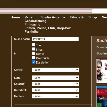
Home
Verleih
Studio Argento
Filmcafé
Shop
New
Gesamtkatalog
Filmsuche
Fristen, Preise, Club, Drop-Box
Fernleihe
Suche nach:
Such
Titel
Es wurd
Inhalt
Sucher
In:
Regie
Drehbuch
Darsteller
Genre:
Land:
Sprache:
Untertitel:
Medium: