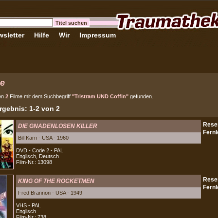
sletter
Hilfe
Wir
Impressum
e
en
2
Filme mit dem Suchbegriff
"Tristram UND Coffin"
gefunden.
gebnis: 1-2 von 2
DIE GNADENLOSEN KILLER
Bill Karn - USA - 1960
DVD - Code 2 - PAL
Englisch, Deutsch
Film-Nr.: 13098
KING OF THE ROCKETMEN
Fred Brannon - USA - 1949
VHS - PAL
Englisch
Film-Nr.: 738