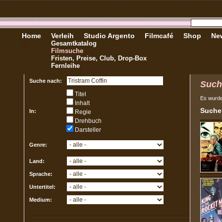
Home
Verleih
Studio Argento
Filmcafé
Shop
New
Gesamtkatalog
Filmsuche
Fristen, Preise, Club, Drop-Box
Fernleihe
Suche nach:
Such
Titel
Es wurd
Inhalt
Sucher
In:
Regie
Drehbuch
Darsteller
Genre:
Land:
Sprache:
Untertitel:
Medium: