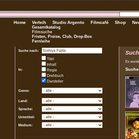
Home
Verleih
Studio Argento
Filmcafé
Shop
New
Gesamtkatalog
Filmsuche
Fristen, Preise, Club, Drop-Box
Fernleihe
Suche nach:
Such
Titel
Es wurd
Inhalt
Sucher
In:
Regie
Drehbuch
Darsteller
Genre:
Land:
Sprache:
Untertitel:
Medium: