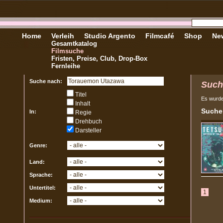
Home
Verleih
Studio Argento
Filmcafé
Shop
New
Gesamtkatalog
Filmsuche
Fristen, Preise, Club, Drop-Box
Fernleihe
Suche nach:
Such
Titel
Es wurd
Inhalt
Sucher
In:
Regie
Drehbuch
Darsteller
Genre:
Land:
Sprache:
Untertitel:
1
Medium: