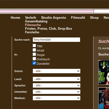
Home
Verleih
Studio Argento
Filmcafé
Shop
New
Gesamtkatalog
Filmsuche
Fristen, Preise, Club, Drop-Box
Fernleihe
Suche nach:
Such
Titel
Es wurd
Inhalt
Sucher
In:
Regie
Drehbuch
Darsteller
Genre:
Land:
Sprache:
Untertitel:
Medium: