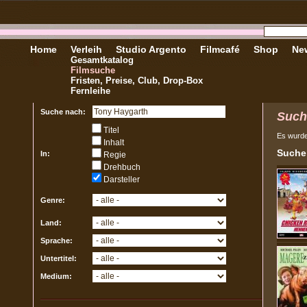
Home
Verleih
Studio Argento
Filmcafé
Shop
New
Gesamtkatalog
Filmsuche
Fristen, Preise, Club, Drop-Box
Fernleihe
Suche nach:
Such
Titel
Es wurd
Inhalt
Sucher
In:
Regie
Drehbuch
Darsteller
Genre:
Land:
Sprache:
Untertitel:
Medium: